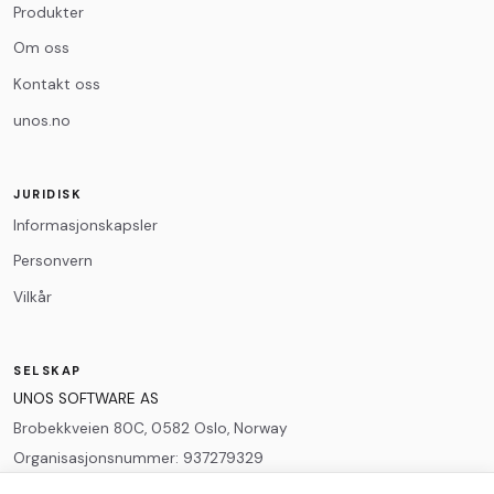
Produkter
Om oss
Kontakt oss
unos.no
0
/500
JURIDISK
Informasjonskapsler
Personvern
Vilkår
SELSKAP
UNOS SOFTWARE AS
Brobekkveien 80C, 0582 Oslo, Norway
Organisasjonsnummer
:
937279329
post@unos.no