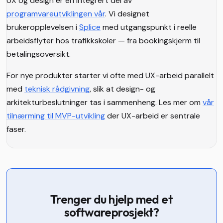
UX og design er en integrert del av
programvareutviklingen vår
. Vi designet
brukeropplevelsen i
Splice
med utgangspunkt i reelle
arbeidsflyter hos trafikkskoler — fra bookingskjerm til
betalingsoversikt.
For nye produkter starter vi ofte med UX-arbeid parallelt
med
teknisk rådgivning
, slik at design- og
arkitekturbeslutninger tas i sammenheng. Les mer om
vår
tilnærming til MVP-utvikling
der UX-arbeid er sentrale
faser.
Trenger du hjelp med et
softwareprosjekt?