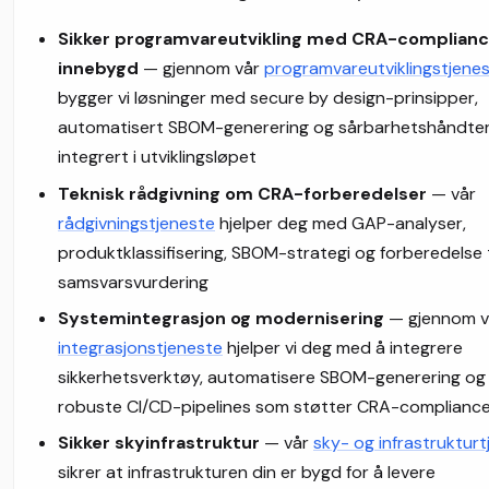
Sikker programvareutvikling med CRA-complian
innebygd
— gjennom vår
programvareutviklingstjene
bygger vi løsninger med secure by design-prinsipper,
automatisert SBOM-generering og sårbarhetshåndter
integrert i utviklingsløpet
Teknisk rådgivning om CRA-forberedelser
— vår
rådgivningstjeneste
hjelper deg med GAP-analyser,
produktklassifisering, SBOM-strategi og forberedelse t
samsvarsvurdering
Systemintegrasjon og modernisering
— gjennom v
integrasjonstjeneste
hjelper vi deg med å integrere
sikkerhetsverktøy, automatisere SBOM-generering og
robuste CI/CD-pipelines som støtter CRA-complianc
Sikker skyinfrastruktur
— vår
sky- og infrastruktur
sikrer at infrastrukturen din er bygd for å levere