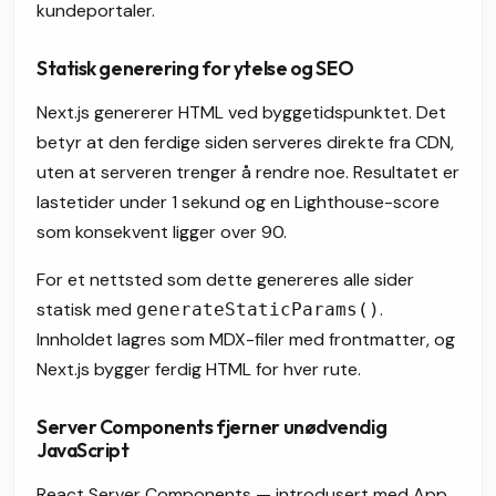
kundeportaler.
Statisk generering for ytelse og SEO
Next.js genererer HTML ved byggetidspunktet. Det
betyr at den ferdige siden serveres direkte fra CDN,
uten at serveren trenger å rendre noe. Resultatet er
lastetider under 1 sekund og en Lighthouse-score
som konsekvent ligger over 90.
For et nettsted som dette genereres alle sider
statisk med
.
generateStaticParams()
Innholdet lagres som MDX-filer med frontmatter, og
Next.js bygger ferdig HTML for hver rute.
Server Components fjerner unødvendig
JavaScript
React Server Components — introdusert med App