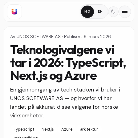
NO
EN
Av
UNOS SOFTWARE AS
·
Publisert
9. mars 2026
Teknologivalgene vi
tar i 2026: TypeScript,
Next.js og Azure
En gjennomgang av tech stacken vi bruker i
UNOS SOFTWARE AS — og hvorfor vi har
landet på akkurat disse valgene for norske
virksomheter.
TypeScript
Next.js
Azure
arkitektur