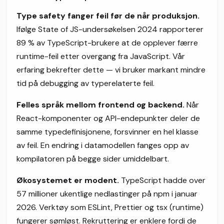
Type safety fanger feil før de når produksjon.
Ifølge State of JS-undersøkelsen 2024 rapporterer
89 % av TypeScript-brukere at de opplever færre
runtime-feil etter overgang fra JavaScript. Vår
erfaring bekrefter dette — vi bruker markant mindre
tid på debugging av typerelaterte feil.
Felles språk mellom frontend og backend.
Når
React-komponenter og API-endepunkter deler de
samme typedefinisjonene, forsvinner en hel klasse
av feil. En endring i datamodellen fanges opp av
kompilatoren på begge sider umiddelbart.
Økosystemet er modent.
TypeScript hadde over
57 millioner ukentlige nedlastinger på npm i januar
2026. Verktøy som ESLint, Prettier og tsx (runtime)
fungerer sømløst. Rekruttering er enklere fordi de