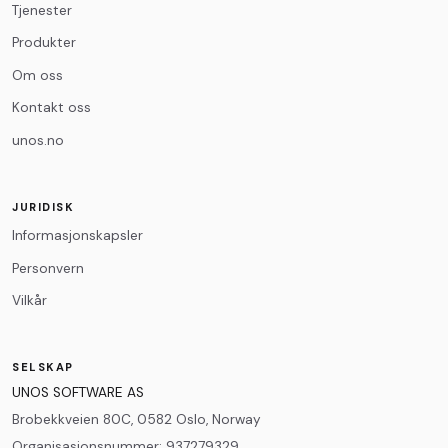
Melding
*
Tjenester
Produkter
Om oss
Kontakt oss
unos.no
0
/500
JURIDISK
Informasjonskapsler
Personvern
Vilkår
SELSKAP
UNOS SOFTWARE AS
Brobekkveien 80C, 0582 Oslo, Norway
Organisasjonsnummer
:
937279329