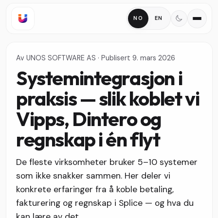
NO
EN
Av
UNOS SOFTWARE AS
·
Publisert
9. mars 2026
Systemintegrasjon i
praksis — slik koblet vi
Vipps, Dintero og
regnskap i én flyt
De fleste virksomheter bruker 5–10 systemer
som ikke snakker sammen. Her deler vi
konkrete erfaringer fra å koble betaling,
fakturering og regnskap i Splice — og hva du
kan lære av det.